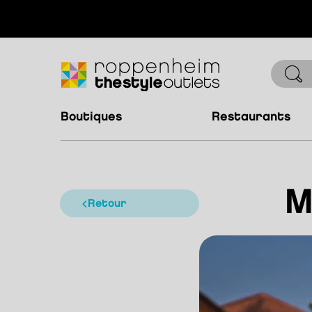
boutiques
restaurants
M
retour