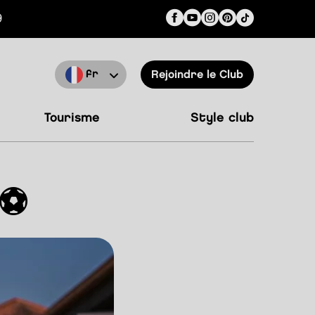
9
fr
Rejoindre le Club
tourisme
style club
⚽️