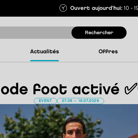
Ouvert aujourd’hui:
10 - 1
rechercher
actualités
offres
ode foot activé ✅
EVENT
27.06 – 19.07.2026