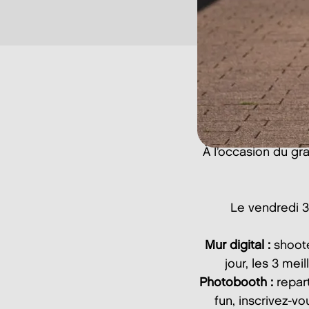
À l’occasion du gr
Le vendredi 3
Mur digital :
shoote
jour, les 3 me
Photobooth :
repar
fun, inscrivez-vo