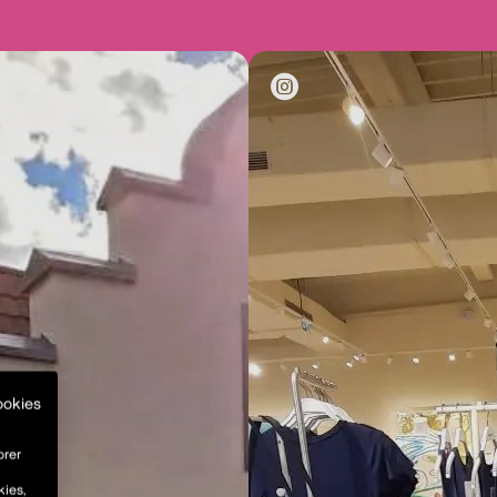
ookies
orer
kies,